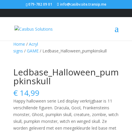
079-782 09 01
info@casibv.site.transip.me
Home
/
Acryl
signs
/
GAME
/ Ledbase_Halloween_pumpkinskull
Ledbase_Halloween_pum
pkinskull
€
14,99
Happy halloween serie Led display verkrijgbaar is 11
verschillende figuren. Dracula, Gool, Frankensteins
monster, Ghost, pumpkin skull, creature, zombie, witch
skull, pumpkin monster, witch en winged skull. Ze
worden geleverd met een meegekleurde led base met