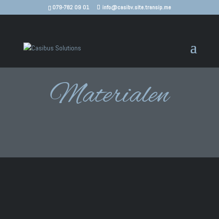
079-782 09 01
info@casibv.site.transip.me
Materialen